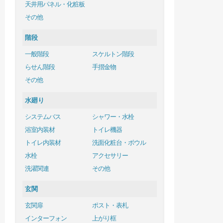
天井用パネル・化粧板
その他
階段
一般階段
スケルトン階段
らせん階段
手摺金物
その他
水廻り
システムバス
シャワー・水栓
浴室内装材
トイレ機器
トイレ内装材
洗面化粧台・ボウル
水栓
アクセサリー
洗濯関連
その他
玄関
玄関扉
ポスト・表札
インターフォン
上がり框