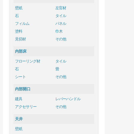
壁紙
左官材
石
タイル
フィルム
パネル
塗料
巾木
見切材
その他
内部床
フローリング材
タイル
石
畳
シート
その他
内部開口
建具
レバーハンドル
アクセサリー
その他
天井
壁紙