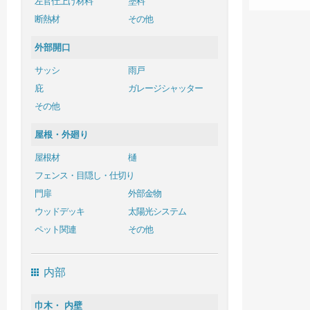
左官仕上げ材料
塗料
断熱材
その他
外部開口
サッシ
雨戸
庇
ガレージシャッター
その他
屋根・外廻り
屋根材
樋
フェンス・目隠し・仕切り
門扉
外部金物
ウッドデッキ
太陽光システム
ペット関連
その他
内部
巾木・ 内壁