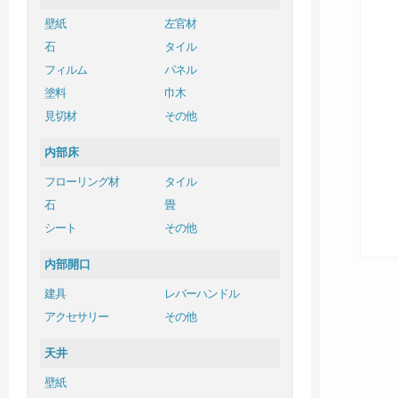
壁紙
左官材
石
タイル
フィルム
パネル
塗料
巾木
見切材
その他
内部床
フローリング材
タイル
石
畳
シート
その他
内部開口
建具
レバーハンドル
アクセサリー
その他
天井
壁紙