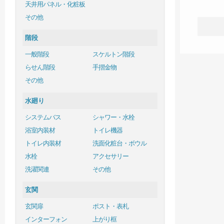
天井用パネル・化粧板
その他
階段
一般階段
スケルトン階段
らせん階段
手摺金物
その他
水廻り
システムバス
シャワー・水栓
浴室内装材
トイレ機器
トイレ内装材
洗面化粧台・ボウル
水栓
アクセサリー
洗濯関連
その他
玄関
玄関扉
ポスト・表札
インターフォン
上がり框