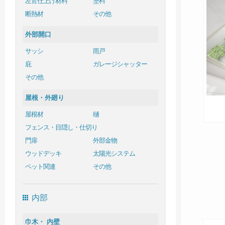
左官仕上げ材料
塗料
断熱材
その他
外部開口
サッシ
雨戸
庇
ガレージシャッター
その他
屋根・外廻り
屋根材
樋
フェンス・目隠し・仕切り
門扉
外部金物
ウッドデッキ
太陽光システム
ペット関連
その他
内部
巾木・ 内壁