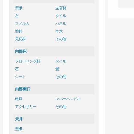
壁紙
左官材
石
タイル
フィルム
パネル
塗料
巾木
見切材
その他
内部床
フローリング材
タイル
石
畳
シート
その他
内部開口
建具
レバーハンドル
アクセサリー
その他
天井
壁紙