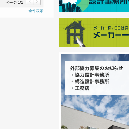
ページ 1/1
前
次
全件表示