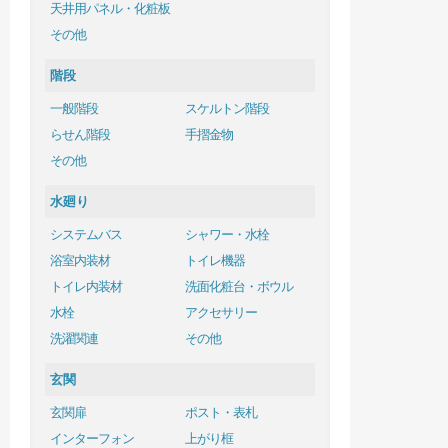
天井用パネル・化粧板
その他
階段
一般階段
スケルトン階段
らせん階段
手摺金物
その他
水廻り
システムバス
シャワー・水栓
浴室内装材
トイレ機器
トイレ内装材
洗面化粧台・ボウル
水栓
アクセサリー
洗濯関連
その他
玄関
玄関扉
ポスト・表札
インターフォン
上がり框