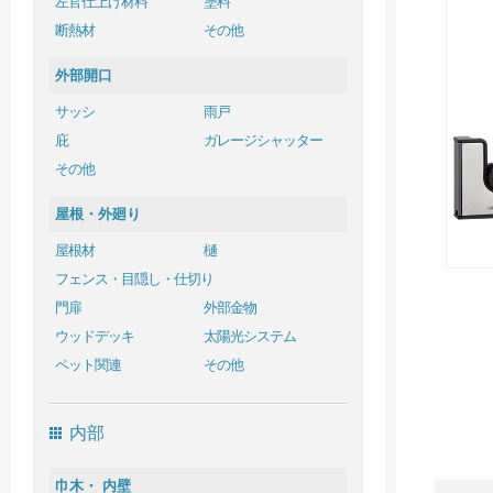
左官仕上げ材料
塗料
断熱材
その他
外部開口
サッシ
雨戸
庇
ガレージシャッター
その他
屋根・外廻り
屋根材
樋
フェンス・目隠し・仕切り
門扉
外部金物
ウッドデッキ
太陽光システム
ペット関連
その他
内部
巾木・ 内壁