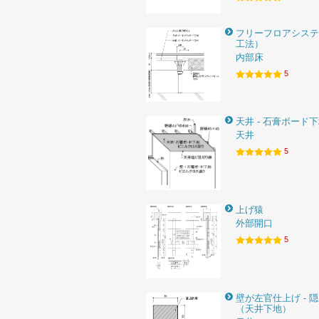
フリーフロアシステ
工法）
内部床
5
天井 - 石膏ボード
天井
5
上げ猿
外部開口
5
壁が左官仕上げ - 
（天井下地）