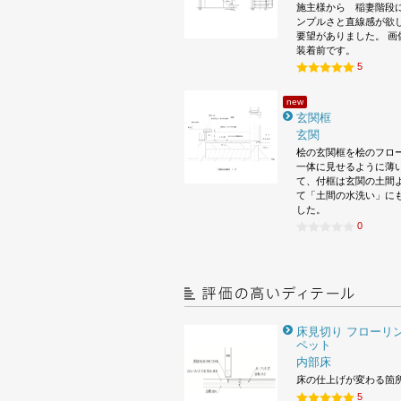
施主様から 稲妻階段
ンプルさと直線感が欲
要望がありました。 画
装着前です。
5
new
玄関框
玄関
桧の玄関框を桧のフロ
一体に見せるように薄
て、付框は玄関の土間
て「土間の水洗い」に
した。
0
床見切り フローリン
ペット
内部床
床の仕上げが変わる箇
5