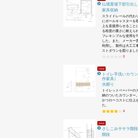
仏壇置場下部引出し
家具収納
スライドレールの代わ
にボールキャスターを
上を直接滑らせること
る程度の重さに耐えら
フレキシブルな使用を
した。また、メーカー
利用し、製作は大工工
ストダウンを図りまし
0
new
トイレ手洗いカウン
作家具）
水廻り
トイレットペーパーの
納のついたカウンター。
かつローコストに仕上
た。
4
new
さしこみササラ階段
階段