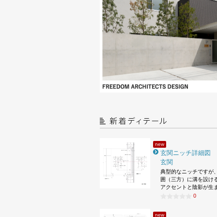
new
玄関ニッチ詳細図
玄関
典型的なニッチですが
囲（三方）に溝を設け
アクセントと陰影が生
0
new