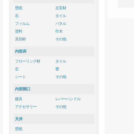
壁紙
左官材
石
タイル
フィルム
パネル
塗料
巾木
見切材
その他
内部床
フローリング材
タイル
石
畳
シート
その他
内部開口
建具
レバーハンドル
アクセサリー
その他
天井
壁紙