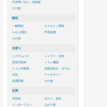
天井用パネル・化粧板
その他
階段
一般階段
スケルトン階段
らせん階段
手摺金物
その他
水廻り
システムバス
シャワー・水栓
浴室内装材
トイレ機器
トイレ内装材
洗面化粧台・ボウル
水栓
アクセサリー
洗濯関連
その他
玄関
玄関扉
ポスト・表札
インターフォン
上がり框