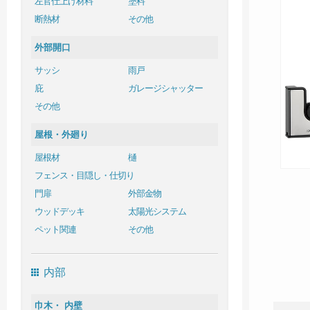
左官仕上げ材料
塗料
断熱材
その他
外部開口
サッシ
雨戸
庇
ガレージシャッター
その他
屋根・外廻り
屋根材
樋
フェンス・目隠し・仕切り
門扉
外部金物
ウッドデッキ
太陽光システム
ペット関連
その他
内部
巾木・ 内壁