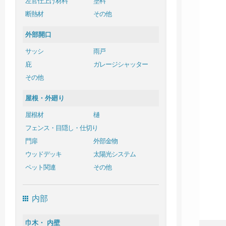
左官仕上げ材料
塗料
断熱材
その他
外部開口
サッシ
雨戸
庇
ガレージシャッター
その他
屋根・外廻り
屋根材
樋
フェンス・目隠し・仕切り
門扉
外部金物
ウッドデッキ
太陽光システム
ペット関連
その他
内部
巾木・ 内壁