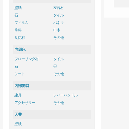
壁紙
左官材
石
タイル
フィルム
パネル
塗料
巾木
見切材
その他
内部床
フローリング材
タイル
石
畳
シート
その他
内部開口
建具
レバーハンドル
アクセサリー
その他
天井
壁紙