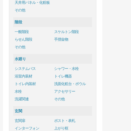
天井用パネル・化粧板
その他
階段
一般階段
スケルトン階段
らせん階段
手摺金物
その他
水廻り
システムバス
シャワー・水栓
浴室内装材
トイレ機器
トイレ内装材
洗面化粧台・ボウル
水栓
アクセサリー
洗濯関連
その他
玄関
玄関扉
ポスト・表札
インターフォン
上がり框