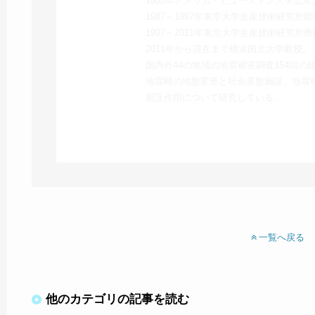
1985年アメリカ・ヒューストン大学土
1987～1997年東京大学生産技術研究所
1997～2011年東京大学生産技術研究所
2011年から現在まで横浜国立大学教授。
国内外44の地域の地震被害調査154回の
地震時の地盤変形と社会基盤施設、地震
相互作用について研究している。
1
2
3
一覧へ戻る
他のカテゴリの記事を読む