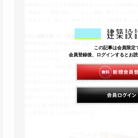
ある程度のところまでを地盤改良するだけでも一定の効果が
が一液状化して基礎が傾いてしまった場合、家をジャッキア
復できるように、あらかじめ考えておくなどの対策も考えら
─まずは地盤を調べて、問題がありそうなら液状化などの対
東日本大震災では津波の被害も甚大でしたが、１９３３年
この記事は会員限定
当時も航空写真を撮って、津波が押し寄せてくる様子を記録
会員登録後、ログインするとお読
転しなくてはいけない」とか、「この場所には家を建てては
めていたのです。その計画に沿って復興がなされ、その状況
それどころではなくなり、家が建ってしまった。そこに今回
過去の教訓よりも現実の生活が優先されてしまった。その結
うため同じような震災に見舞われるということを繰り返しま
現在はウェブサイトなどでさまざまな情報を得られる時代
が起きると再び被害を受ける可能性が高い。このことを踏ま
応じた対策をとることが大切なのです。