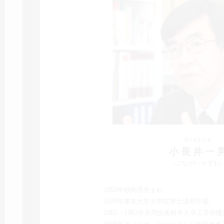
P r o f i l e
小 長 井 一 
（こながい かずお
1952年静岡県生まれ。
1979年東京大学大学院博士課程中退。
1982～1987年長岡技術科学大学工学部