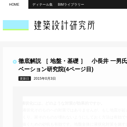
HOME
ディテール集
BIMライブラリー
徹底解説 ［ 地盤・基礎 ］ 小長井 一
ベーション研究院(4ページ目)
2015年0月3日
更新日
─液状化には、どのような対策が効果的ですか。
液状化そのものへの対策ではありませんが、もし地震が起
つくり、家そのものが壊れないようにしておく方法は有効で
を抜くための砂杭も有効です。地盤全体に液状化対策を施す